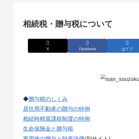
相続税・贈与税について
X
Facebook
はてブ
◆
贈与税のしくみ
居住用不動産の贈与の特例
相続時精算課税制度の特例
生命保険金と贈与税
軍用地の贈与と財産評価
(別サイト)