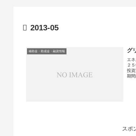
2013-05
グ
補助金・助成金・融資情報
エネ
２５
投資
期間
スポ