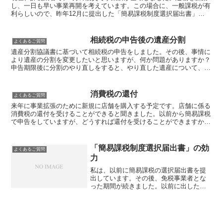
し、一日も早い事業再開を考えています。この場合に、一般課税が有
利らしいので、昨年12月に提出した「簡易課税制度選択届出書」を
今から取りやめることができますか？震災により、資産に相...
相続税の申告後の遺産分割
よくあるご質問
遺産分割協議書に基づいて相続税の申告をしました。その後、事情に
より遺産の分割を変更したいと思いますが、何か問題がありますか？
申告期限後に分割のやり直しをすると、やり直した遺産について、相
続人の間で贈与があったものとしてもらった人に贈与税がか...
消費税の還付
よくあるご質問
来年に事業拡張のために新規に店舗を購入する予定です。店舗に係る
消費税の還付を受けることができると聞きました。以前から簡易課税
で申告をしていますが、どうすれば還付を受けることができますか？
今年の12月31日までに「簡易課税をやめる」旨の届出を...
「簡易課税制度選択届出書」の効
よくあるご質問
力
私は、以前に簡易課税の選択届出書を提
出しています。その後、免税事業者とな
った期間が続きました。以前に出した簡
易課税の選択届出は有効ですか？簡易課
税制度を選択した場合、「簡易課税をや
める」旨の届出をしない限り、選択した
効力がありますので、「簡...