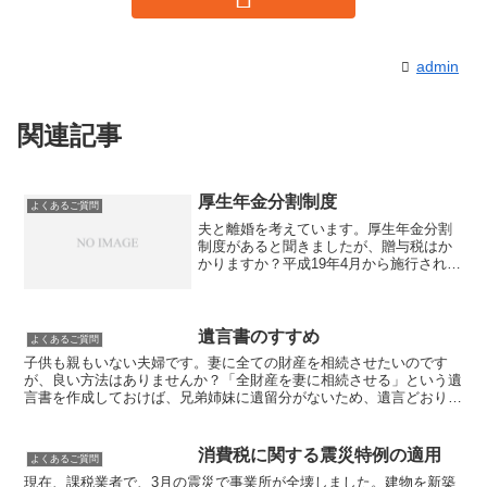
admin
関連記事
厚生年金分割制度
よくあるご質問
夫と離婚を考えています。厚生年金分割
制度があると聞きましたが、贈与税はか
かりますか？平成19年4月から施行された
「厚生年金分割制度」では、夫婦間の協
議、裁判手続で保険料納付記録の分割が
行われた場合、原則として贈与税はかか
りません。贈与税と相...
遺言書のすすめ
よくあるご質問
子供も親もいない夫婦です。妻に全ての財産を相続させたいのです
が、良い方法はありませんか？「全財産を妻に相続させる」という遺
言書を作成しておけば、兄弟姉妹に遺留分がないため、遺言どおり相
続させることができます。のちの争いを避けるためにも遺言書...
消費税に関する震災特例の適用
よくあるご質問
現在、課税業者で、3月の震災で事業所が全壊しました。建物を新築