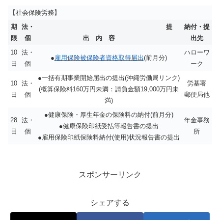
【社会保険労務】
期
法・
提
納付・提
限
個
出 内 容
出先
10
法・
ハローワ
●
雇用保険被保険者資格取得届出
(前月分)
日
個
ーク
●一括有期事業開始届出の提出(沖縄労働局リンク)
10
法・
労基署
(概算保険料160万円未満：請負金額19,000万円未
日
個
郵便局他
満)
●健康保険・厚生年金の保険料の納付(前月分)
28
法・
年金事務
●健康保険印紙受払等報告書の提出
日
個
所
●雇用保険印紙保険料納付(使用)状況報告書の提出
スポンサーリンク
シェアする