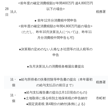
<前年度の確定消費税額が年間400万円 超4,800万円
28
以下の場合>
法人
税務署
日
● 前年12月分消費税中間申告
<前年度の確定消費税額が年間4,800万円超の場合>
（ただし、昨年10月決算法人については、昨年11
月分消費税中間申告も可)
●決算期の定めのない人格なき社団等の法人税等の
申告
●当月決算法人の消費税各種届出書提出
法・
●給与所得者の扶養控除等申告書の提出（本年最初
税務署
個
の給与支払日の前日まで）
●給与支払報告書の提出(1月1日現在のもの)
法・
●土地取得に係る特別土地保有税の申告納付
市町村
個
●固定資産税 第4期分の納付(条例による)