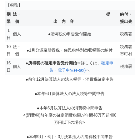
【税務】
期
法・
提
納付・
限
個
出 内 容
提出先
1
個人
●贈与税の申告受付開始
税務署
日
10
法・
税務署
●1月分源泉所得税・住民税特別徴収税額の納付
日
個
市町村
16
●
所得税の確定申告受付開始
⇒詳しくは、
確定申
個人
税務署
日
告・電子申告(e-tax)
へ
●前年12月決算法人の法人税等・消費税確定申告
●本年6月決算法人の法人税等中間申告
●本年6月決算法人の消費税中間申告
<(消費税)前年度の確定消費税額が年間48万円超400
万円以下の場合>
●本年9月・6月・3月決算法人の消費税中間申告