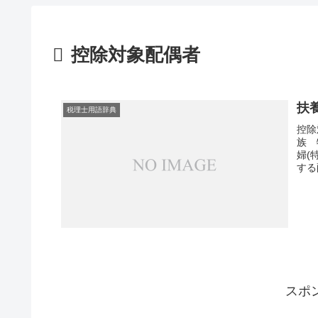
控除対象配偶者
扶
税理士用語辞典
控除
族 
婦(
する
スポ