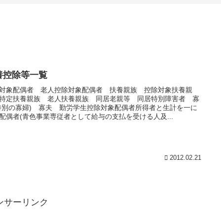
養控除等一覧
対象配偶者 老人控除対象配偶者 扶養親族 控除対象扶養親
特定扶養親族 老人扶養親族 同居老親等 同居特別障害者 寡
特別の寡婦) 寡夫 勤労学生控除対象配偶者所得者と生計を一に
配偶者(青色事業専従者として給与の支払を受ける人及...
2012.02.21
ンサーリンク